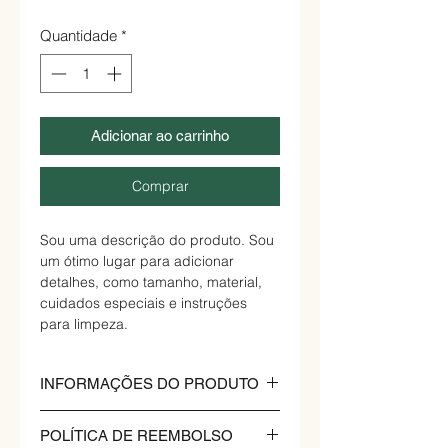
Quantidade
*
Adicionar ao carrinho
Comprar
Sou uma descrição do produto. Sou
um ótimo lugar para adicionar
detalhes, como tamanho, material,
cuidados especiais e instruções
para limpeza.
INFORMAÇÕES DO PRODUTO
Sou uma informação do produto.
POLÍTICA DE REEMBOLSO
Sou um ótimo lugar para adicionar