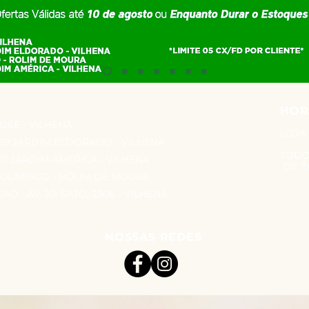
HOR
JOSÉ - VILHENA
LOJA
959 JARDIM ELDORADO - VILHENA
TODO
001 JARDIM AMÉRICA - VILHENA
DE 7:
0 OLÍMPICO - ROLIM DE MOURA
O - AV. JÔ SATO, 2306 - VILHENA
NOSSAS REDES