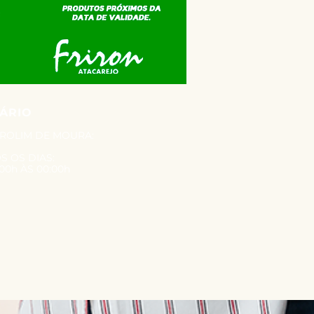
ÁRIO
 ROLIM DE MOURA:
S OS DIAS:
00h ÀS 00:00h