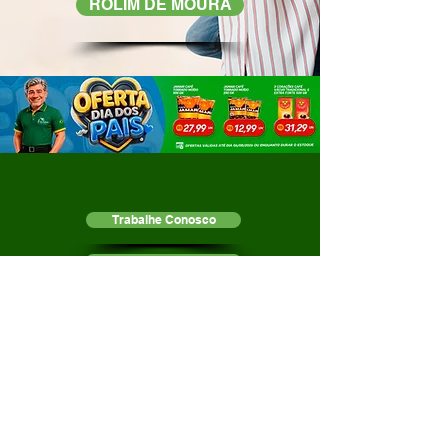
ROLIM DE MOURA
Trabalhe Conosco
Transparência
LGPD
Canal de Acolhimento NR-1
Sobre a Empresa
Endereços